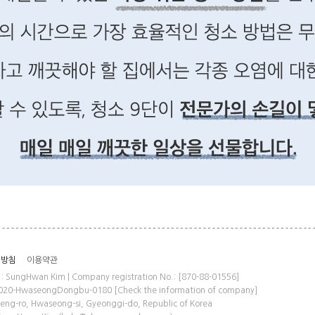
리방침
이용약관
ungHwan Kim | Company registration No.: [870-88-01556]
: 2020-HwaseongDongbu-0180
[Check the information of company]
aeng-ro, Hwaseong-si, Gyeonggi-do, Republic of Korea