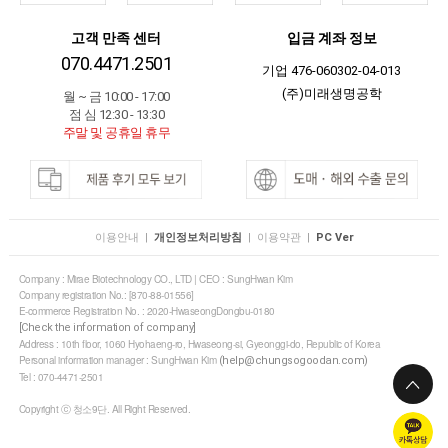
고객 만족 센터
입금 계좌 정보
070.4471.2501
기업 476-060302-04-013
(주)미래생명공학
월 ~ 금 10:00 - 17:00
점 심 12:30 - 13:30
주말 및 공휴일 휴무
이용안내
|
개인정보처리방침
|
이용약관
|
PC Ver
Company : Mirae Biotechnology CO., LTD | CEO : SungHwan Kim
Company registration No.: [870-88-01556]
E-commerce Registration No. : 2020-HwaseongDongbu-0180
[Check the information of company]
Address : 10th floor, 1060 Hyohaeng-ro, Hwaseong-si, Gyeonggi-do, Republic of Korea
Personal information manager : SungHwan Kim
(help@chungsogoodan.com)
Tel : 070-4471-2501
Copyright ⓒ 청소9단. All Right Reserved.